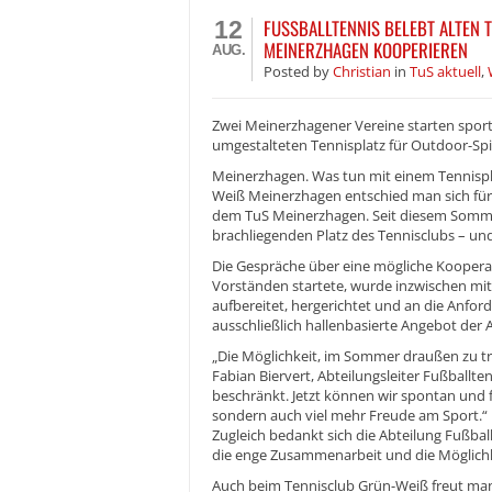
FUSSBALLTENNIS BELEBT ALTEN T
12
INERZHAGEN KOOPERIEREN
AUG.
Posted
by
Christian
in
TuS aktuell
,
Zwei Meinerzhagener Vereine starten sport
umgestalteten Tennisplatz für Outdoor-Spi
Meinerzhagen. Was tun mit einem Tennispla
Weiß Meinerzhagen entschied man sich fü
dem TuS Meinerzhagen. Seit diesem Sommer
brachliegenden Platz des Tennisclubs – und
Die Gespräche über eine mögliche Kooperat
Vorständen startete, wurde inzwischen mit 
aufbereitet, hergerichtet und an die Anfor
ausschließlich hallenbasierte Angebot der 
„Die Möglichkeit, im Sommer draußen zu tra
Fabian Biervert, Abteilungsleiter Fußballt
beschränkt. Jetzt können wir spontan und fl
sondern auch viel mehr Freude am Sport.“
Zugleich bedankt sich die Abteilung Fußba
die enge Zusammenarbeit und die Möglichke
Auch beim Tennisclub Grün-Weiß freut man s