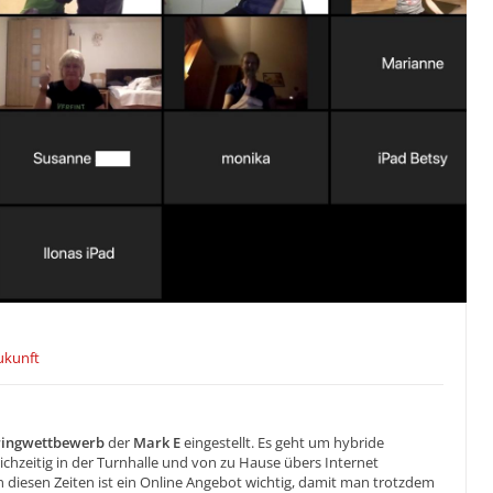
Zukunft
ringwettbewerb
der
Mark E
eingestellt. Es geht um hybride
chzeitig in der Turnhalle und von zu Hause übers Internet
esen Zeiten ist ein Online Angebot wichtig, damit man trotzdem