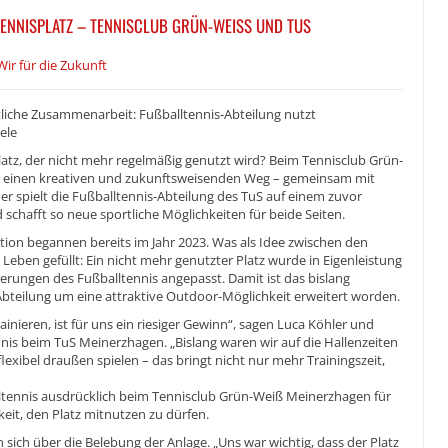
ENNISPLATZ – TENNISCLUB GRÜN-WEISS UND TUS ME
Wir für die Zukunft
liche Zusammenarbeit: Fußballtennis-Abteilung nutzt
ele
tz, der nicht mehr regelmäßig genutzt wird? Beim Tennisclub Grün-
r einen kreativen und zukunftsweisenden Weg – gemeinsam mit
 spielt die Fußballtennis-Abteilung des TuS auf einem zuvor
 schafft so neue sportliche Möglichkeiten für beide Seiten.
ion begannen bereits im Jahr 2023. Was als Idee zwischen den
Leben gefüllt: Ein nicht mehr genutzter Platz wurde in Eigenleistung
derungen des Fußballtennis angepasst. Damit ist das bislang
Abteilung um eine attraktive Outdoor-Möglichkeit erweitert worden.
inieren, ist für uns ein riesiger Gewinn“, sagen Luca Köhler und
ennis beim TuS Meinerzhagen. „Bislang waren wir auf die Hallenzeiten
exibel draußen spielen – das bringt nicht nur mehr Trainingszeit,
lltennis ausdrücklich beim Tennisclub Grün-Weiß Meinerzhagen für
it, den Platz mitnutzen zu dürfen.
ich über die Belebung der Anlage. „Uns war wichtig, dass der Platz