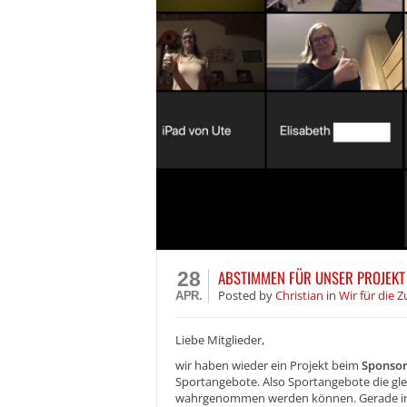
ABSTIMMEN FÜR UNSER PROJEKT
28
Posted
by
Christian
in
Wir für die 
APR.
Liebe Mitglieder,
wir haben wieder ein Projekt beim
Sponso
Sportangebote. Also Sportangebote die glei
wahrgenommen werden können. Gerade in di